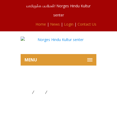
யாமிருக்க பயமேன்! Norges Hindu Kultur
senter
Home
|
News
|
Login
|
Contact Us
MENU
புரட்டாதி/ஐப்பசி மாத பூஜை விபரம்
Home
News
புரட்டாதி/ஐப்பசி மாத பூஜை விபரம்