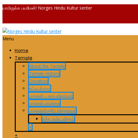
யாமிருக்க பயமேன்! Norges Hindu Kultur senter
Menu
Home
Temple
About the Temple
Temple History
Donation
கட்டிடக்குழு
முருகன் – ஒரு விளக்கம்
முருகன் பாமாலை
முருகனுக்குரிய விரதங்கள்
கந்த சஷ்டி விரதம்
+
+