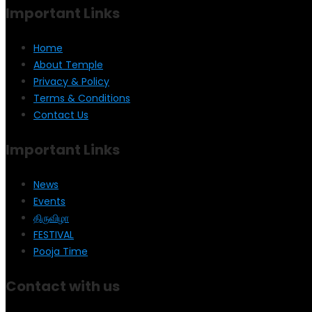
Important Links
Home
About Temple
Privacy & Policy
Terms & Conditions
Contact Us
Important Links
News
Events
திருவிழா
FESTIVAL
Pooja Time
Contact with us