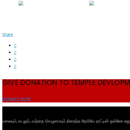
Share
GIVE DONATION TO TEMPLE DEVLOP
DONATE NOW
மலையும், கடலும், வற்றாத செழுமையும் நிறைந்த நோர்வே நாட்டின் ஒஸ்லோ என