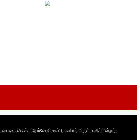
ாயையை விலக்க நோர்வே சிவசுப்பிரமணியர் அருள் பாலிக்கின்றார்.