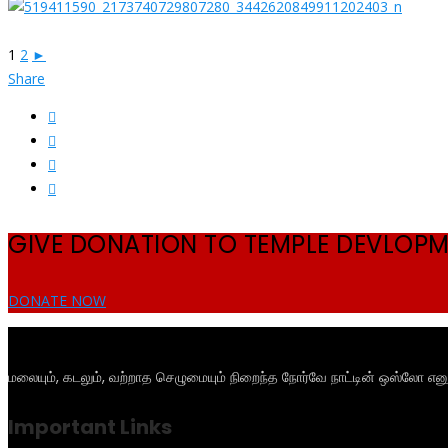
1
2
►
Share
GIVE DONATION TO TEMPLE DEVLOP
DONATE NOW
மலையும், கடலும், வற்றாத செழுமையும் நிறைந்த நோர்வே நாட்டின் ஒஸ்லோ என
Important Links