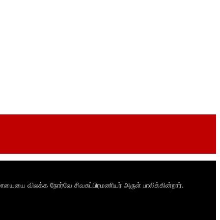
ாயையை விலக்க நோர்வே சிவசுப்பிரமணியர் அருள் பாலிக்கின்றார்.