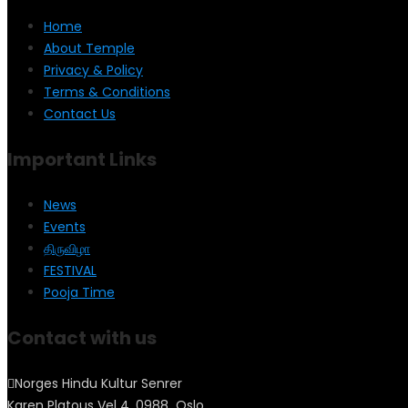
Home
About Temple
Privacy & Policy
Terms & Conditions
Contact Us
Important Links
News
Events
திருவிழா
FESTIVAL
Pooja Time
Contact with us
Norges Hindu Kultur Senrer
Karen Platous Vel 4, 0988 Oslo