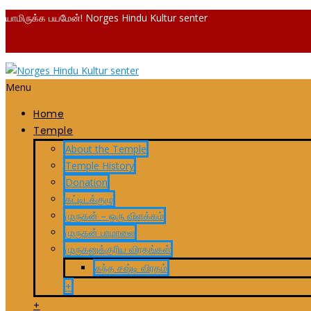
யாமிருக்க பயமேன்! Norges Hindu Kultur senter
Menu
Home
Temple
About the Temple
Temple History
Donation
கட்டிடக்குழு
முருகன் – ஒரு விளக்கம்
முருகன் பாமாலை
முருகனுக்குரிய விரதங்கள்
கந்த சஷ்டி விரதம்
+
+