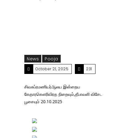
கேதாரகெளரிவிரத நிறைவும்,தீபாவளி விசேட பூசையும்
20.10.2025
News
Pooja
October 21, 2025
231
சிவசுப்ரமணியர்ஆலய இன்றைய
கேதாரகெளரிவிரத நிறைவும்,தீபாவளி விசேட
பூசையும் 20.10.2025