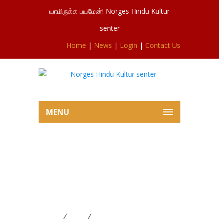
யாமிருக்க பயமேன்! Norges Hindu Kultur
senter
Home
|
News
|
Login
|
Contact Us
MENU
சிவசுப்ரமணியர்ஆலய இன்றைய
கேதாரகெளரிவிரத
நிறைவும்,தீபாவளி விசேட பூசையும்
20.10.2025
Home
News
சிவசுப்ரமணியர்ஆலய இன்றைய