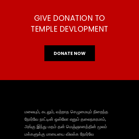
GIVE DONATION TO
TEMPLE DEVLOPMENT
DONATE NOW
மலையும், கடலும், வற்றாத செழுமையும் நிறைந்த
நோர்வே நாட்டின் ஒஸ்லோ எனும் தலைநகரமாம்,
அங்கு இந்து மதம் தன் மெஞ்ஞானத்தின் மூலம்
மக்களுக்கு மாயையை விலக்க நோர்வே