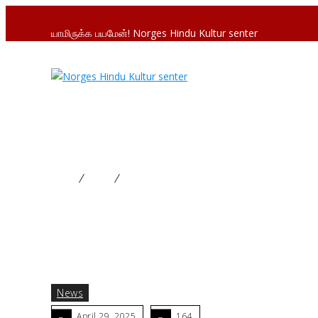
யாமிருக்க பயமேன்! Norges Hindu Kultur senter
வியாழ மாற்ற பூஜை
Home
News
வியாழ மாற்ற பூஜை
News
April 29, 2025
164