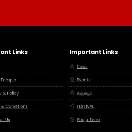
ant Links
Important Links
News
 Temple
Events
y & Policy
திருவிழா
 & Conditions
FESTIVAL
ct Us
Pooja Time