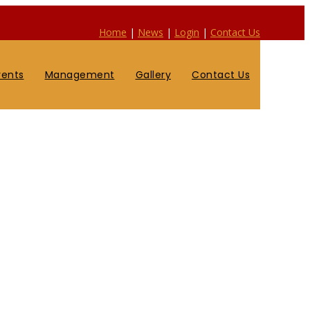
Home
|
News
|
Login
|
Contact Us
vents
Management
Gallery
Contact Us