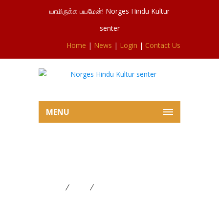
யாமிருக்க பயமேன்! Norges Hindu Kultur
senter
Home
|
News
|
Login
|
Contact Us
MENU
வியாழமாற்றம், தமிழ் சித்திரை
புதுவருடப்பிறப்பு
Home
News
வியாழமாற்றம், தமிழ் சித்திரை
புதுவருடப்பிறப்பு