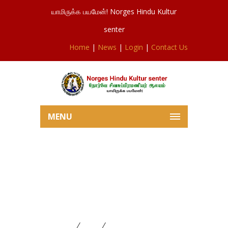
யாமிருக்க பயமேன்! Norges Hindu Kultur
senter
Home
|
News
|
Login
|
Contact Us
MENU
ஆவணி / புரட்டாதி மாத
(September)) பூசை விபரம்
01-09-20221 தொடக்கம் 30-
09-2022 வரை
Home
News
ஆவணி / புரட்டாதி மாத