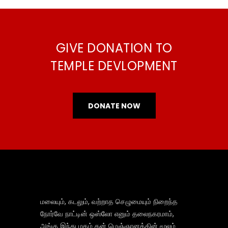
GIVE DONATION TO
TEMPLE DEVLOPMENT
DONATE NOW
மலையும், கடலும், வற்றாத செழுமையும் நிறைந்த
நோர்வே நாட்டின் ஒஸ்லோ எனும் தலைநகரமாம்,
அங்கு இந்து மதம் தன் மெஞ்ஞானத்தின் மூலம்