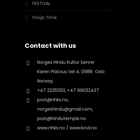
FESTIVAL
Pooja Time
Contact with us
Norges Hindu Kultur Senrer
Karen Platous Vel 4, 0988 Oslo
Norway.
+47 22251301, +47 99032437
post@nhks.no,
norgeshindu@gmail.com,
post@hindutemple.no
www.nhks.no / www.kovil.no