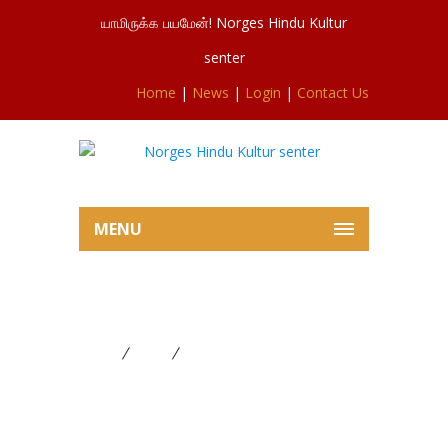
யாமிருக்க பயமேன்! Norges Hindu Kultur
senter
Home
|
News
|
Login
|
Contact Us
MENU
செவ்வாய் விசேடபூசையில் இருந்து
Home
News
செவ்வாய் விசேடபூசையில் இருந்து