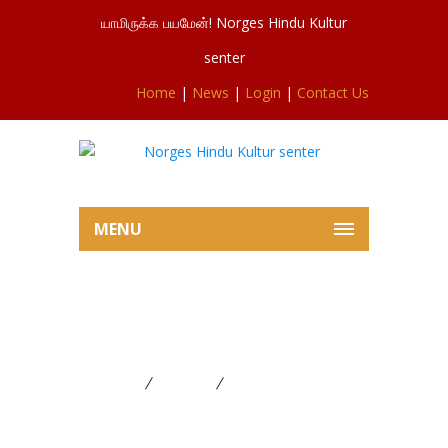
யாமிருக்க பயமேன்! Norges Hindu Kultur
senter
Home
|
News
|
Login
|
Contact Us
MENU
ஐயப்பன் படிப்பூசையும்
சங்கடகரசதுர்த்தியும்
Home
FESTIVAL
ஐயப்பன் படிப்பூசையும்
சங்கடகரசதுர்த்தியும்