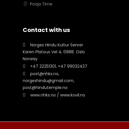
Pooja Time
Contact with us
Norges Hindu Kultur Senrer
Karen Platous Vel 4, 0988 Oslo
Norway.
+47 22251301, +47 99032437
post@nhks.no,
norgeshindu@gmail.com,
post@hindutemple.no
www.nhks.no / www.kovil.no