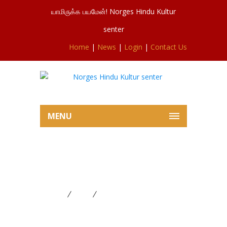
யாமிருக்க பயமேன்! Norges Hindu Kultur
senter
Home
|
News
|
Login
|
Contact Us
MENU
ஐயப்பன் ஆரம்ப நாள் பூசையில்
இருந்து 29.11.2024
Home
News
ஐயப்பன் ஆரம்ப நாள் பூசையில்
இருந்து 29.11.2024