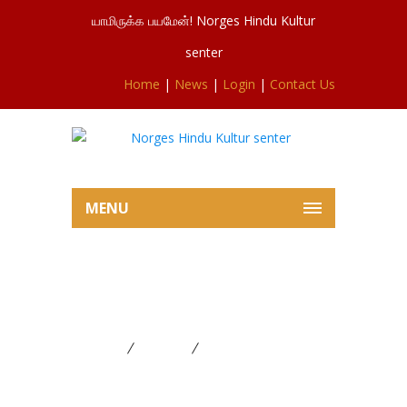
யாமிருக்க பயமேன்! Norges Hindu Kultur
senter
Home
|
News
|
Login
|
Contact Us
MENU
மகா சிவராத்திரி விசேட
பூசையிலிருந்து🙏
Home
FESTIVAL
மகா சிவராத்திரி விசேட
பூசையிலிருந்து🙏