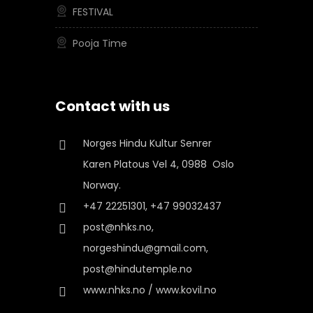
FESTIVAL
Pooja Time
Contact with us
Norges Hindu Kultur Senrer
Karen Platous Vel 4, 0988 Oslo
Norway.
+47 22251301, +47 99032437
post@nhks.no,
norgeshindu@gmail.com,
post@hindutemple.no
www.nhks.no / www.kovil.no