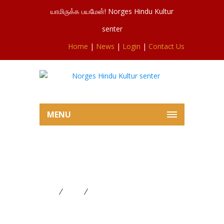
யாமிருக்க பயமேன்! Norges Hindu Kultur
senter
Home
|
News
|
Login
|
Contact Us
MENU
இன்றைய மகாசிவராத்திரி
பூஜையில் இருந்து
Home
News
இன்றைய மகாசிவராத்திரி பூஜையில்
இருந்து