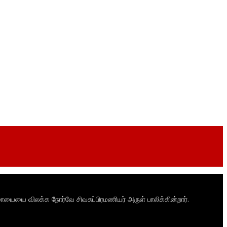
ாயையை விலக்க நோர்வே சிவசுப்பிரமணியர் அருள் பாலிக்கின்றார்.