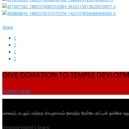
Share
GIVE DONATION TO TEMPLE DEVLOP
DONATE NOW
மலையும், கடலும், வற்றாத செழுமையும் நிறைந்த நோர்வே நாட்டின் ஒஸ்லோ என
Important Links