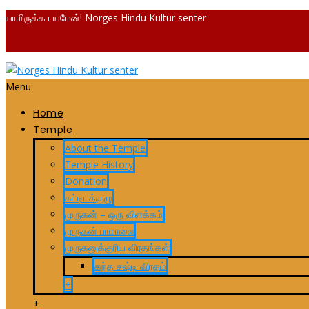
யாமிருக்க பயமேன்! Norges Hindu Kultur senter
Menu
Home
Temple
About the Temple
Temple History
Donation
கட்டிடக்குழு
முருகன் – ஒரு விளக்கம்
முருகன் பாமாலை
முருகனுக்குரிய விரதங்கள்
கந்த சஷ்டி விரதம்
+
+