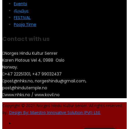
Events
திருவிழா
FESTIVAL
Pooja Time
Contact with us
Norges Hindu Kultur Senrer
Karen Platous Vel 4, 0988 Oslo
Norway.
+47 22251301, +47 99032437
post@nhks.no, norgeshindu@gmail.com,
post@hindutemple.no
www.nhks.no / www.kovil.no
Copyright © 2021 Norges Hindu Kultur senter. All rights reserved
by,
Design By: Maestro Innovative Solution (Pvt) Ltd.