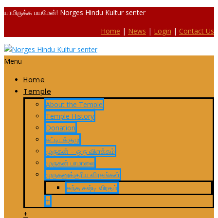
யாமிருக்க பயமேன்! Norges Hindu Kultur senter
Home
|
News
|
Login
|
Contact Us
Menu
Home
Temple
About the Temple
Temple History
Donation
கட்டிடக்குழு
முருகன் – ஒரு விளக்கம்
முருகன் பாமாலை
முருகனுக்குரிய விரதங்கள்
கந்த சஷ்டி விரதம்
+
+