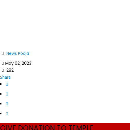
சித்திரை/வைகாசி மாத [ஆலய] பூஜை விபரம் 01-
05-2023 தொடக்கம் 31-05-2023 வரை
Home
News
சித்திரை/வைகாசி மாத [ஆலய] பூஜை விபரம் 01-05-2023 தொடக்கம்
31-05-2023 வரை
News
Pooja
May 02, 2023
282
Share
GIVE DONATION TO TEMPLE