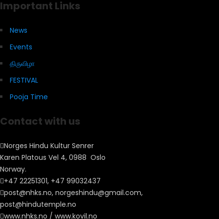
Important Links
News
Events
திருவிழா
FESTIVAL
Pooja Time
Contact with us
Norges Hindu Kultur Senrer
Karen Platous Vel 4, 0988 Oslo
Norway.
+47 22251301, +47 99032437
post@nhks.no, norgeshindu@gmail.com,
post@hindutemple.no
www.nhks.no / www.kovil.no