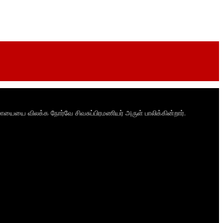
ாயையை விலக்க நோர்வே சிவசுப்பிரமணியர் அருள் பாலிக்கின்றார்.