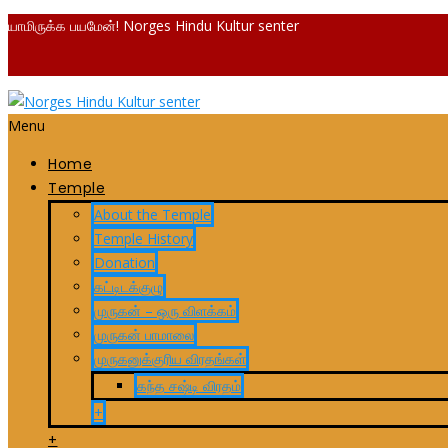
யாமிருக்க பயமேன்! Norges Hindu Kultur senter
Menu
Home
Temple
About the Temple
Temple History
Donation
கட்டிடக்குழு
முருகன் – ஒரு விளக்கம்
முருகன் பாமாலை
முருகனுக்குரிய விரதங்கள்
கந்த சஷ்டி விரதம்
+
+