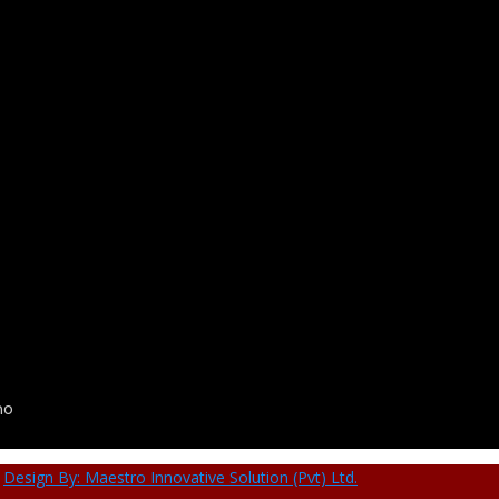
no
,
Design By: Maestro Innovative Solution (Pvt) Ltd.