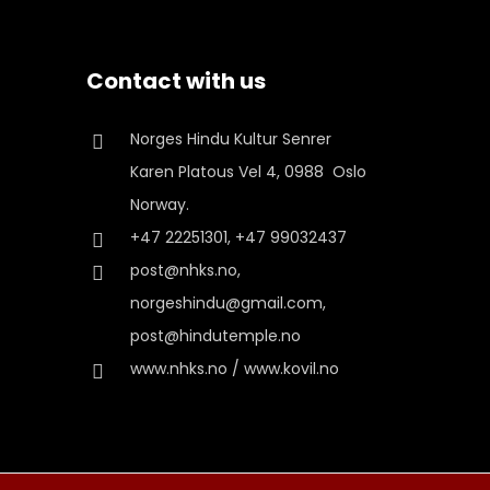
Contact with us
Norges Hindu Kultur Senrer
Karen Platous Vel 4, 0988 Oslo
Norway.
+47 22251301, +47 99032437
post@nhks.no,
norgeshindu@gmail.com,
post@hindutemple.no
www.nhks.no / www.kovil.no