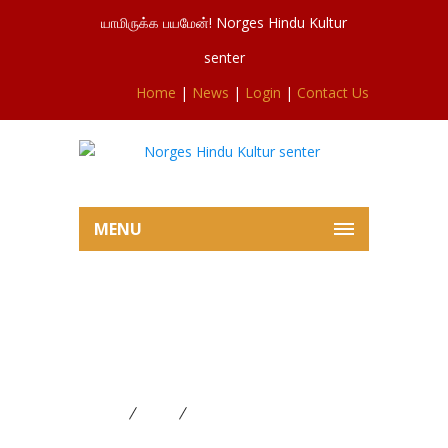
யாமிருக்க பயமேன்! Norges Hindu Kultur
senter
Home
|
News
|
Login
|
Contact Us
MENU
Politi Therese Lutnæs இந்து
கலாசார மன்ற மகளிர்
அமைப்புடனான சந்திப்பு
Home
News
Politi Therese Lutnæs இந்து
கலாசார மன்ற மகளிர் அமைப்புடனான சந்திப்பு