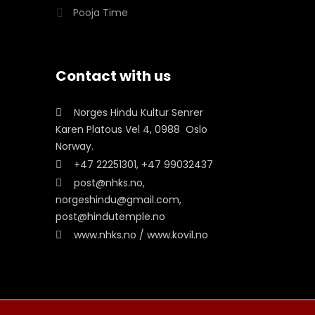
Pooja Time
Contact with us
Norges Hindu Kultur Senrer
Karen Platous Vel 4, 0988 Oslo
Norway.
+47 22251301, +47 99032437
post@nhks.no,
norgeshindu@gmail.com,
post@hindutemple.no
www.nhks.no / www.kovil.no