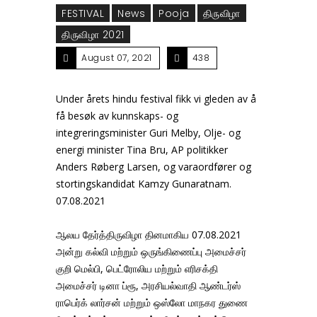
FESTIVAL
News
Pooja
திருவிழா
திருவிழா 2021
August 07, 2021
438
Under årets hindu festival fikk vi gleden av å
få besøk av kunnskaps- og
integreringsminister Guri Melby, Olje- og
energi minister Tina Bru, AP politikker
Anders Røberg Larsen, og varaordfører og
stortingskandidat Kamzy Gunaratnam.
07.08.2021
ஆலய தேர்த்திருவிழா தினமாகிய 07.08.2021
அன்று கல்வி மற்றும் ஒருங்கிணைப்பு அமைச்சர்
குறி மெல்பி, பெட்ரோலிய மற்றும் எரிசக்தி
அமைச்சர் டினா ப்ரூ, அரசியல்வாதி ஆண்டர்ஸ்
ராபெர்க் லார்சன் மற்றும் ஒஸ்லோ மாநகர துணை