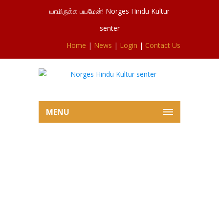
யாமிருக்க பயமேன்! Norges Hindu Kultur
senter
Home
|
News
|
Login
|
Contact Us
MENU
Under årets hindu festival
fikk vi gleden av å få besøk
av kunnskaps- og
integreringsminister Guri
Melby, Olje- og energi