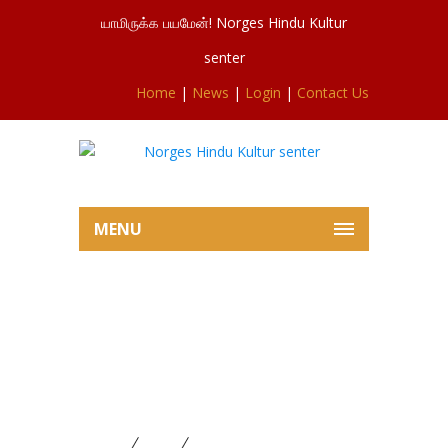
யாமிருக்க பயமேன்! Norges Hindu Kultur
senter
Home
|
News
|
Login
|
Contact Us
MENU
சிவசுப்ரமணியர்ஆலய திருமண
மண்டபம் நாளைய
திருமணத்திற்காக தயார்நிலையில்
10.09.2025
Home
News
சிவசுப்ரமணியர்ஆலய திருமண