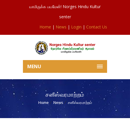
யாமிருக்க பயமேன்! Norges Hindu Kultur
senter
Home
|
News
|
Login
|
Contact Us
MENU
சனீஸ்வரமாற்றம்
Home
News
சனீஸ்வரமாற்றம்