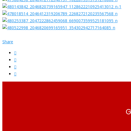
Share
G