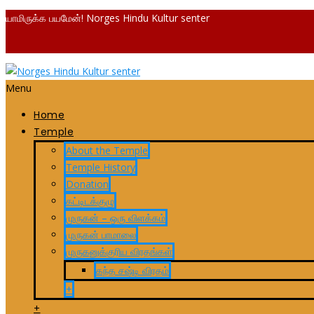
யாமிருக்க பயமேன்! Norges Hindu Kultur senter
Menu
Home
Temple
About the Temple
Temple History
Donation
கட்டிடக்குழு
முருகன் – ஒரு விளக்கம்
முருகன் பாமாலை
முருகனுக்குரிய விரதங்கள்
கந்த சஷ்டி விரதம்
+
+