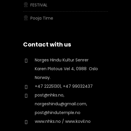
FESTIVAL
Pooja Time
Contact with us
Norges Hindu Kultur Senrer
Karen Platous Vel 4, 0988 Oslo
Norway.
+47 22251301, +47 99032437
post@nhks.no,
norgeshindu@gmail.com,
post@hindutemple.no
www.nhks.no / www.kovil.no