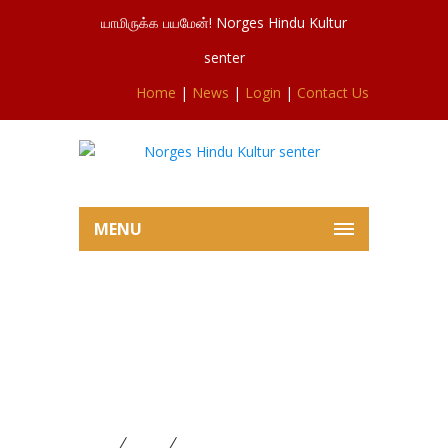
யாமிருக்க பயமேன்! Norges Hindu Kultur
senter
Home
|
News
|
Login
|
Contact Us
MENU
சிவசுப்பிரமணியர் ஆலயம்
இன்றைய கந்த சஷ்டி விரதம்
முதலாம் நாள் விசேட மாலை சிறப்பு
விழாவில் இருந்து 22.10.2025
Home
News
சிவசுப்பிரமணியர் ஆலயம் இன்றைய