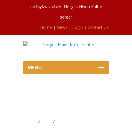
யாமிருக்க பயமேன்! Norges Hindu Kultur
senter
Home
|
News
|
Login
|
Contact Us
MENU
சிவசுப்ரமணியர்ஆலய இன்றைய
வெள்ளிவிசேடபூசையும் ஐயப்பன்
பூசையும் 29.12.2023
Home
News
சிவசுப்ரமணியர்ஆலய இன்றைய
வெள்ளிவிசேடபூசையும் ஐயப்பன் பூசையும் 29.12.2023