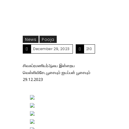
News
Pooja
December 29, 2023
210
சிவசுப்ரமணியர்ஆலய இன்றைய
வெள்ளிவிசேடபூசையும் ஐயப்பன் பூசையும்
29.12.2023