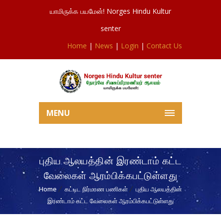
யாமிருக்க பயமேன்! Norges Hindu Kultur
senter
Home
|
News
|
Login
|
Contact Us
MENU
புதிய ஆலயத்தின் இரண்டாம் கட்ட
வேலைகள் ஆரம்பிக்கபட்டுள்ளது
Home
கட்டிட நிர்மாண பணிகள்
புதிய ஆலயத்தின்
இரண்டாம் கட்ட வேலைகள் ஆரம்பிக்கபட்டுள்ளது