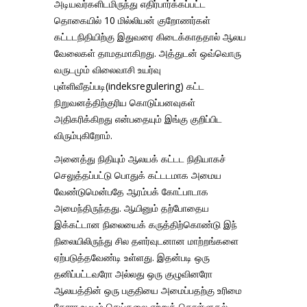
அடியவர்களிடமிருந்து எதிர்பார்க்கப்பட்ட
தொகையில் 10 மில்லியன் குறோணர்கள்
கட்டடநிதியிற்கு இதுவரை கிடைக்காததால் ஆலய
வேலைகள் தாமதமாகிறது. அத்துடன் ஒவ்வொரு
வருடமும் விலைவாசி உயர்வு
புள்ளிவீதப்படி(indeksregulering) கட்ட
நிறுவனத்திற்குரிய கொடுப்பனவுகள்
அதிகரிக்கிறது என்பதையும் இங்கு குறிப்பிட
விரும்புகிறோம்.
அனைத்து நிதியும் ஆலயக் கட்டட நிதியாகச்
செலுத்தப்பட்டு பொதுக் கட்டடமாக அமைய
வேண்டுமென்பதே ஆரம்பக் கோட்பாடாக
அமைந்திருந்தது. ஆயினும் தற்போதைய
இக்கட்டான நிலையைக் கருத்திற்கொண்டு இந்
நிலையிலிருந்து சில தளர்வுடனான மாற்றங்களை
ஏற்படுத்தவேண்டி உள்ளது. இதன்படி ஒரு
தனிப்பட்டவரோ அல்லது ஒரு குழுவினரோ
ஆலயத்தின் ஒரு பகுதியை அமைப்பதற்கு உரிமை
கோரா உபயம் செய்தலை ஏற்றுக் கொள்ளுதல்.