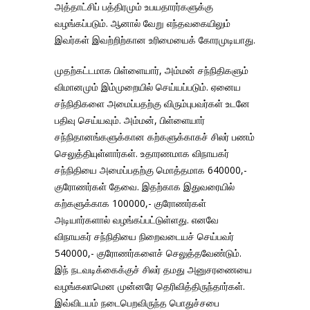
அத்தாட்சிப் பத்திரமும் உபயதாரர்களுக்கு
வழங்கப்படும். ஆனால் வேறு எந்தவகையிலும்
இவர்கள் இவற்றிற்கான உரிமையைக் கோரமுடியாது.
முதற்கட்டமாக பிள்ளையார், அம்மன் சந்நிதிகளும்
விமானமும் இம்முறையில் செய்யப்படும். ஏனைய
சந்நிதிகளை அமைப்பதற்கு விரும்புபவர்கள் உடனே
பதிவு செய்யவும். அம்மன், பிள்ளையார்
சந்நிதானங்களுக்கான கற்களுக்காகச் சிலர் பணம்
செலுத்தியுள்ளார்கள். உதாரணமாக விநாயகர்
சந்நிதியை அமைப்பதற்கு மொத்தமாக 640000,-
குரோணர்கள் தேவை. இதற்காக இதுவரையில்
கற்களுக்காக 100000,- குரோணர்கள்
அடியார்களால் வழங்கப்பட்டுள்ளது. எனவே
விநாயகர் சந்நிதியை நிறைவடையச் செய்பவர்
540000,- குரோணர்களைச் செலுத்தவேண்டும்.
இந் நடவடிக்கைக்குச் சிலர் தமது அனுசரணையை
வழங்கலாமென முன்னரே தெரிவித்திருந்தார்கள்.
இவ்விடயம் நடைபெறவிருந்த பொதுச்சபை