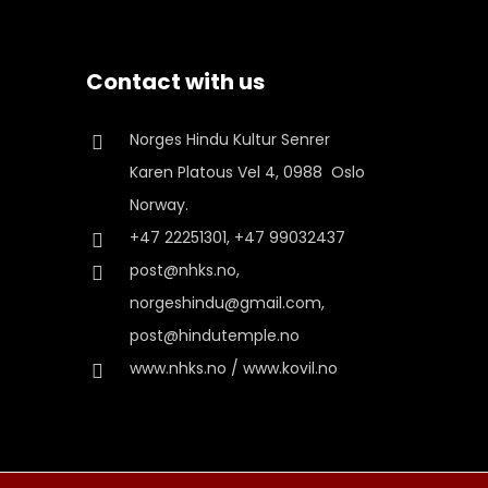
Contact with us
Norges Hindu Kultur Senrer
Karen Platous Vel 4, 0988 Oslo
Norway.
+47 22251301, +47 99032437
post@nhks.no,
norgeshindu@gmail.com,
post@hindutemple.no
www.nhks.no / www.kovil.no