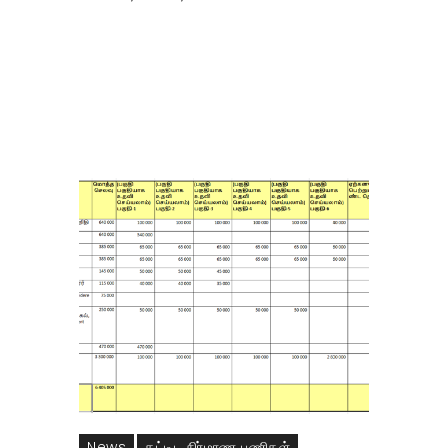
கட்டுமான செலவை தனிப்பட்ட அடியவர், குழுக்கள்
உபயம் செய்யமுடியும்
News
கட்டிட நிர்மாண பணிகள்