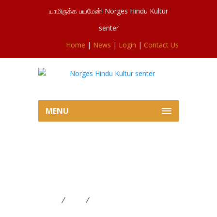
யாமிருக்க பயமேன்! Norges Hindu Kultur
senter
Home
|
News
|
Login
|
Contact Us
MENU
சிவசுப்ரமணியர் ஆலய இன்றைய
ஐயப்பன் பூசையில் இருந்து
28.12.2023
Home
News
சிவசுப்ரமணியர் ஆலய இன்றைய
ஐயப்பன் பூசையில் இருந்து 28.12.2023