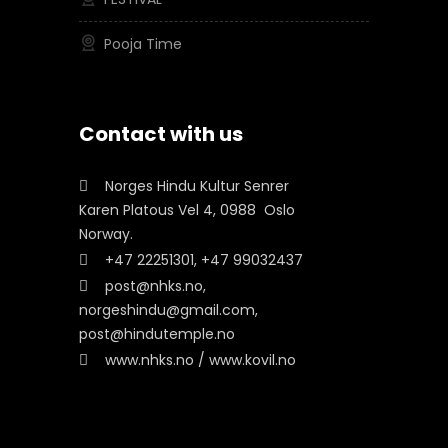
Pooja Time
Contact with us
Norges Hindu Kultur Senrer
Karen Platous Vel 4, 0988 Oslo
Norway.
+47 22251301, +47 99032437
post@nhks.no,
norgeshindu@gmail.com,
post@hindutemple.no
www.nhks.no / www.kovil.no