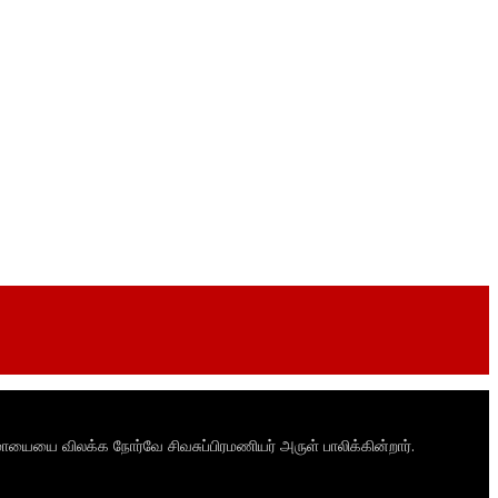
ாயையை விலக்க நோர்வே சிவசுப்பிரமணியர் அருள் பாலிக்கின்றார்.