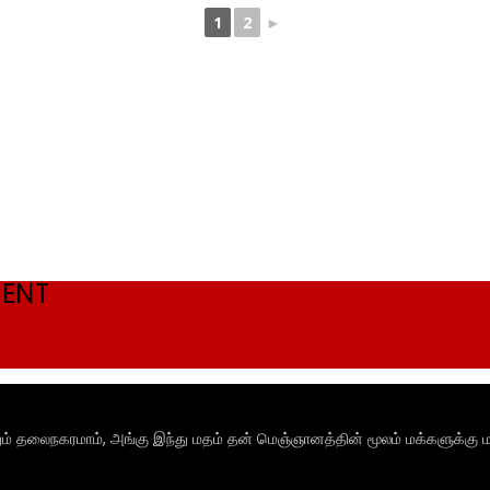
1
2
►
MENT
ும் தலைநகரமாம், அங்கு இந்து மதம் தன் மெஞ்ஞானத்தின் மூலம் மக்களுக்கு ம