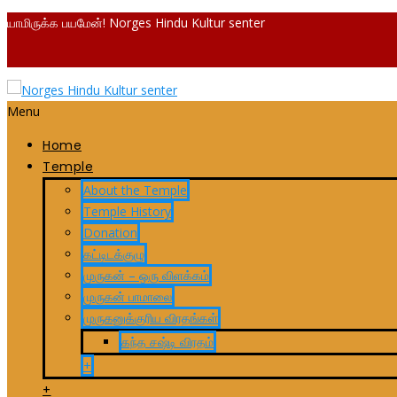
யாமிருக்க பயமேன்! Norges Hindu Kultur senter
Menu
Home
Temple
About the Temple
Temple History
Donation
கட்டிடக்குழு
முருகன் – ஒரு விளக்கம்
முருகன் பாமாலை
முருகனுக்குரிய விரதங்கள்
கந்த சஷ்டி விரதம்
+
+