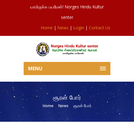
யாமிருக்க பயமேன்! Norges Hindu Kultur
senter
Home
|
News
|
Login
|
Contact Us
MENU
சூரன் போர்
Home
News
சூரன் போர்