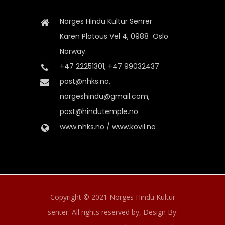
Norges Hindu Kultur Senrer
Karen Platous Vel 4, 0988 Oslo
Norway.
+47 22251301, +47 99032437
post@nhks.no,
norgeshindu@gmail.com,
post@hindutemple.no
www.nhks.no / www.kovil.no
Copyright © 2021 Norges Hindu Kultur
senter. All rights reserved by,
Design By: