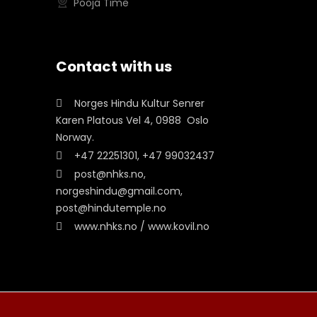
Pooja Time
Contact with us
Norges Hindu Kultur Senrer
Karen Platous Vel 4, 0988 Oslo
Norway.
+47 22251301, +47 99032437
post@nhks.no,
norgeshindu@gmail.com,
post@hindutemple.no
www.nhks.no / www.kovil.no