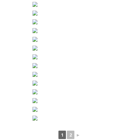
1
2
►