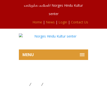
யாமிருக்க பயமேன்! Norges Hindu Kultur
senter
Home
|
News
|
Login
|
Contact Us
MENU
மகரஜோதிப்பெருவிழாவில் இருந்து
Home
News
மகரஜோதிப்பெருவிழாவில் இருந்து