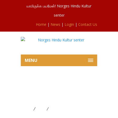
யாமிருக்க பயமேன்! Norges Hindu Kultur
senter
Home
|
News
|
Login
|
Contact Us
MENU
சிவசுப்ரமணியர் ஆலய இன்றைய
கேதார கெளரிவிரத பூசையில்
இருந்து 18.10.2024.
Home
News
சிவசுப்ரமணியர் ஆலய இன்றைய
கேதார கெளரிவிரத பூசையில் இருந்து 18.10.2024.