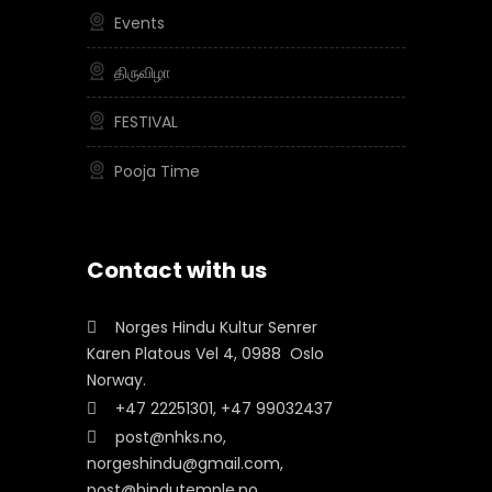
Events
திருவிழா
FESTIVAL
Pooja Time
Contact with us
Norges Hindu Kultur Senrer
Karen Platous Vel 4, 0988 Oslo
Norway.
+47 22251301, +47 99032437
post@nhks.no,
norgeshindu@gmail.com,
post@hindutemple.no