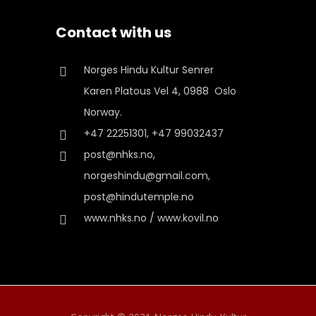
Contact with us
Norges Hindu Kultur Senrer
Karen Platous Vel 4, 0988 Oslo
Norway.
+47 22251301, +47 99032437
post@nhks.no,
norgeshindu@gmail.com,
post@hindutemple.no
www.nhks.no / www.kovil.no