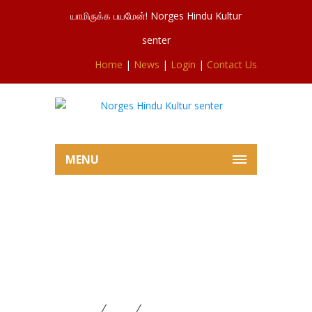
யாமிருக்க பயமேன்! Norges Hindu Kultur
senter
Home
|
News
|
Login
|
Contact Us
MENU
4 மில்லியன் குரோணர்கள்
பற்றாக்குறையால் ஆலய
இறுதிக்கட்ட வேலைகளுக்கான
ஒப்பந்தம் தாமதமாகிறது
Home
News
4 மில்லியன் குரோணர்கள்