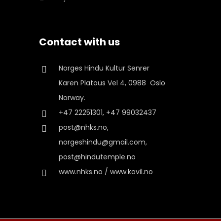
Contact with us
Norges Hindu Kultur Senrer
Karen Platous Vel 4, 0988 Oslo
Norway.
+47 22251301, +47 99032437
post@nhks.no,
norgeshindu@gmail.com,
post@hindutemple.no
www.nhks.no / www.kovil.no