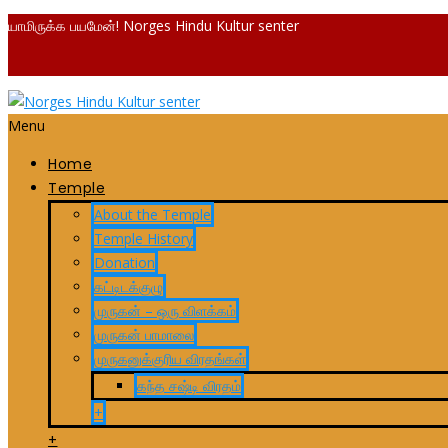
யாமிருக்க பயமேன்! Norges Hindu Kultur senter
Menu
Home
Temple
About the Temple
Temple History
Donation
கட்டிடக்குழு
முருகன் – ஒரு விளக்கம்
முருகன் பாமாலை
முருகனுக்குரிய விரதங்கள்
கந்த சஷ்டி விரதம்
+
+