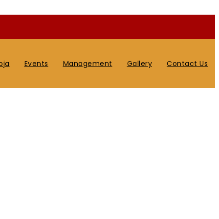
oja
Events
Management
Gallery
Contact Us
Home
|
News
|
Login
|
Contact Us