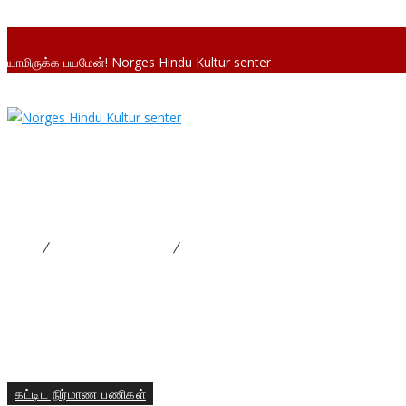
யாமிருக்க பயமேன்! Norges Hindu Kultur senter
Foundation stone laying ceremony
Home
கட்டிட நிர்மாண பணிகள்
Foundation stone laying ceremony
கட்டிட நிர்மாண பணிகள்