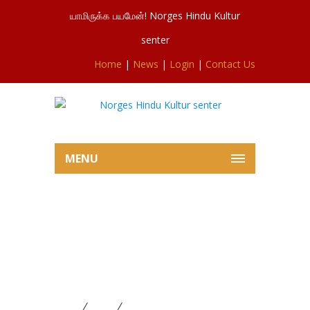
யாமிருக்க பயமேன்! Norges Hindu Kultur
senter
Home
|
News
|
Login
|
Contact Us
MENU
சிவசுப்பிரமணியர் ஆலயம்
இன்றைய கேதார கௌரி விரதம்
ஏழாவது நாள் சிறப்பு விழாவில்
இருந்து 08.10.2025
Home
News
சிவசுப்பிரமணியர் ஆலயம் இன்றைய