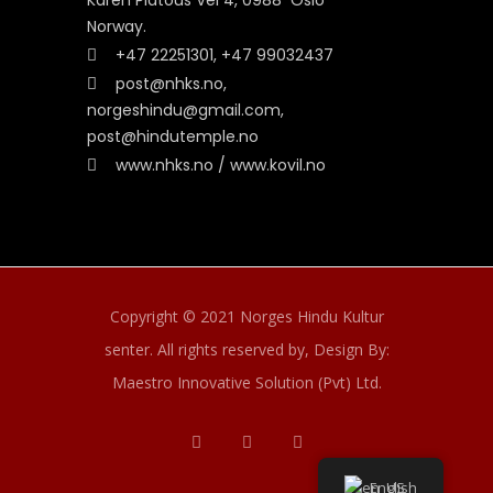
Karen Platous Vel 4, 0988 Oslo
Norway.
+47 22251301, +47 99032437
post@nhks.no,
norgeshindu@gmail.com,
post@hindutemple.no
www.nhks.no / www.kovil.no
Copyright © 2021 Norges Hindu Kultur
senter. All rights reserved by,
Design By:
Maestro Innovative Solution (Pvt) Ltd.
English