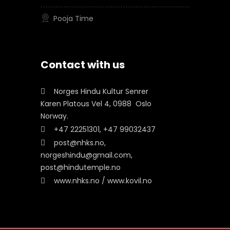
Pooja Time
Contact with us
Norges Hindu Kultur Senrer
Karen Platous Vel 4, 0988 Oslo
Norway.
+47 22251301, +47 99032437
post@nhks.no,
norgeshindu@gmail.com,
post@hindutemple.no
www.nhks.no / www.kovil.no