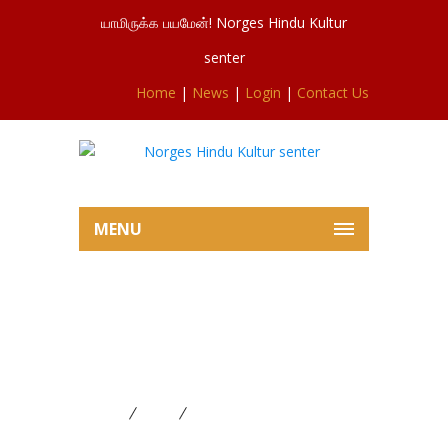
யாமிருக்க பயமேன்! Norges Hindu Kultur
senter
Home
|
News
|
Login
|
Contact Us
MENU
சிவசுப்ரமணியர்ஆலய இன்றைய
5வது ஆடிச்செவ்வாய் விசேட
பூசையில் இருந்து 13.08.2024
Home
News
சிவசுப்ரமணியர்ஆலய இன்றைய
5வது ஆடிச்செவ்வாய் விசேட பூசையில் இருந்து