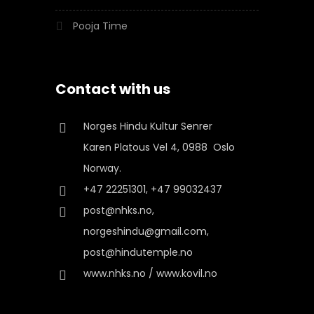
Pooja Time
Contact with us
Norges Hindu Kultur Senrer
Karen Platous Vel 4, 0988 Oslo
Norway.
+47 22251301, +47 99032437
post@nhks.no,
norgeshindu@gmail.com,
post@hindutemple.no
www.nhks.no / www.kovil.no