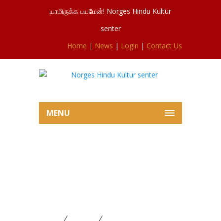
யாமிருக்க பயமேன்! Norges Hindu Kultur
senter
Home
|
News
|
Login
|
Contact Us
MENU
ஆடி அமாவாசை தினமாகிய
எதிர்வரும் ஞாயிற்றுக்கிழமை
08.08.2021 அன்று காலை 10:00
மணியிலிருந்து 14:00 மணி வரை
Home
FESTIVAL
ஆடி அமாவாசை தினமாகிய