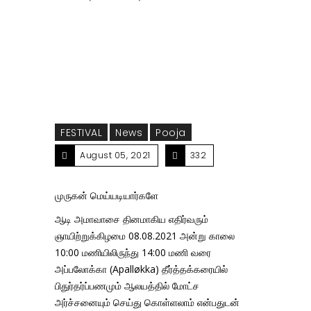
எதிர்வரும் ஞாயிற்றுக்கிழமை 08.08.2021 அன்று
காலை 10:00 மணியிலிருந்து 14:00 மணி வரை
FESTIVAL
News
Pooja
August 05, 2021
332
முருகன் மெய்யடியார்களே
ஆடி அமாவாசை தினமாகிய எதிர்வரும்
ஞாயிற்றுக்கிழமை 08.08.2021 அன்று காலை
10:00 மணியிலிருந்து 14:00 மணி வரை
அப்பலோக்கா (Apalløkka) தீர்த்தக்கரையில்
பிதுர்தர்ப்பணமும் ஆலயத்தில் மோட்ச
அர்ச்சனையும் செய்து கொள்ளலாம் என்பதுடன்