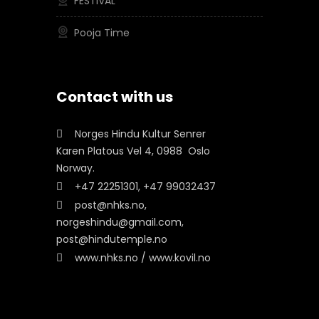
FESTIVAL
Pooja Time
Contact with us
Norges Hindu Kultur Senrer
Karen Platous Vel 4, 0988 Oslo
Norway.
+47 22251301, +47 99032437
post@nhks.no,
norgeshindu@gmail.com,
post@hindutemple.no
www.nhks.no / www.kovil.no