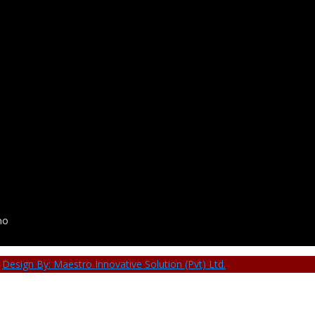
no
,
Design By: Maestro Innovative Solution (Pvt) Ltd.