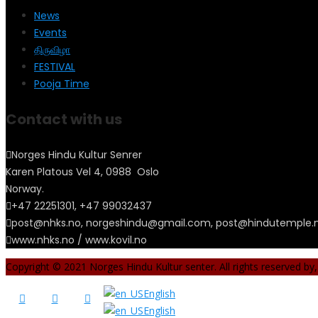
News
Events
திருவிழா
FESTIVAL
Pooja Time
Contact with us
Norges Hindu Kultur Senrer
Karen Platous Vel 4, 0988 Oslo
Norway.
+47 22251301, +47 99032437
post@nhks.no, norgeshindu@gmail.com, post@hindutemple.
www.nhks.no / www.kovil.no
Copyright © 2021 Norges Hindu Kultur senter. All rights reserved by
English
English