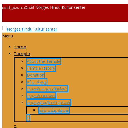
யாமிருக்க பயமேன்! Norges Hindu Kultur senter
Menu
Home
Temple
About the Temple
Temple History
Donation
கட்டிடக்குழு
முருகன் – ஒரு விளக்கம்
முருகன் பாமாலை
முருகனுக்குரிய விரதங்கள்
கந்த சஷ்டி விரதம்
+
+