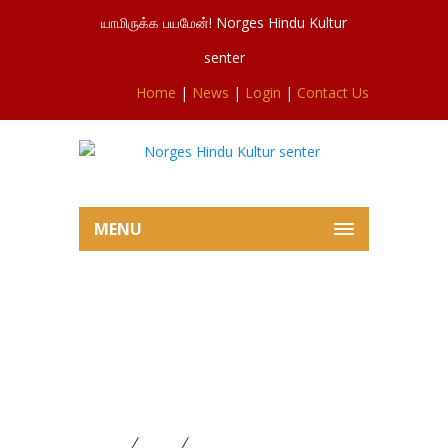
யாமிருக்க பயமேன்! Norges Hindu Kultur
senter
Home
|
News
|
Login
|
Contact Us
MENU
சிவசுப்ரமணியர்ஆலய திருமண
மண்டபம் நாளைய
திருமணத்திற்காக தயார்
நிலையில் 01.03.2025
Home
News
சிவசுப்ரமணியர்ஆலய திருமண