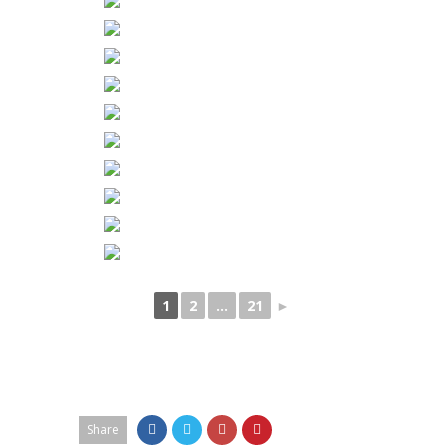
1
2
...
21
►
Share