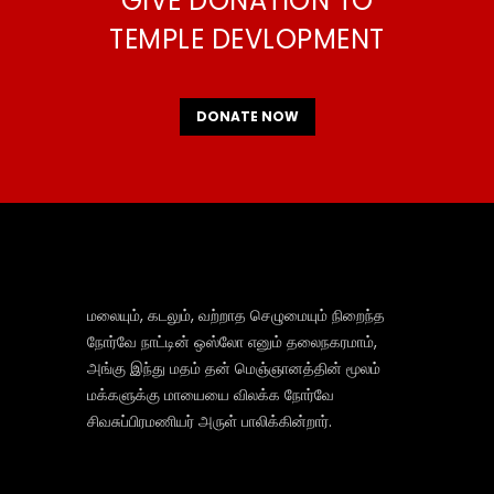
GIVE DONATION TO
TEMPLE DEVLOPMENT
DONATE NOW
மலையும், கடலும், வற்றாத செழுமையும் நிறைந்த
நோர்வே நாட்டின் ஒஸ்லோ எனும் தலைநகரமாம்,
அங்கு இந்து மதம் தன் மெஞ்ஞானத்தின் மூலம்
மக்களுக்கு மாயையை விலக்க நோர்வே
சிவசுப்பிரமணியர் அருள் பாலிக்கின்றார்.