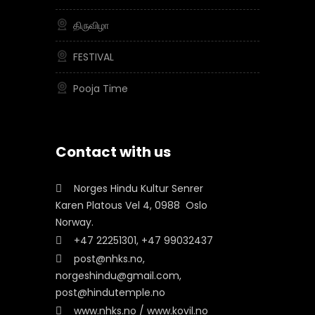
திருவிழா
FESTIVAL
Pooja Time
Contact with us
Norges Hindu Kultur Senrer
Karen Platous Vel 4, 0988 Oslo
Norway.
+47 22251301, +47 99032437
post@nhks.no,
norgeshindu@gmail.com,
post@hindutemple.no
www.nhks.no / www.kovil.no