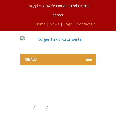
யாமிருக்க பயமேன்! Norges Hindu Kultur
senter
Home
|
News
|
Login
|
Contact Us
MENU
சிவசுப்ரமணியர்ஆலய இன்றைய
ஐய்ந்தாம் நாள் கந்தசஷ்டிவிழாவில்
இருந்து 06,11.2024
Home
News
சிவசுப்ரமணியர்ஆலய இன்றைய
ஐய்ந்தாம் நாள் கந்தசஷ்டிவிழாவில் இருந்து 06,11.2024