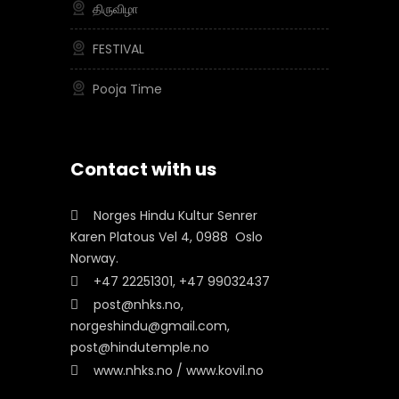
திருவிழா
FESTIVAL
Pooja Time
Contact with us
Norges Hindu Kultur Senrer
Karen Platous Vel 4, 0988 Oslo
Norway.
+47 22251301, +47 99032437
post@nhks.no,
norgeshindu@gmail.com,
post@hindutemple.no
www.nhks.no / www.kovil.no