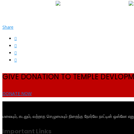
Share
GIVE DONATION TO TEMPLE DEVLOP
DONATE NOW
மலையும், கடலும், வற்றாத செழுமையும் நிறைந்த நோர்வே நாட்டின் ஒஸ்லோ என
Important Links