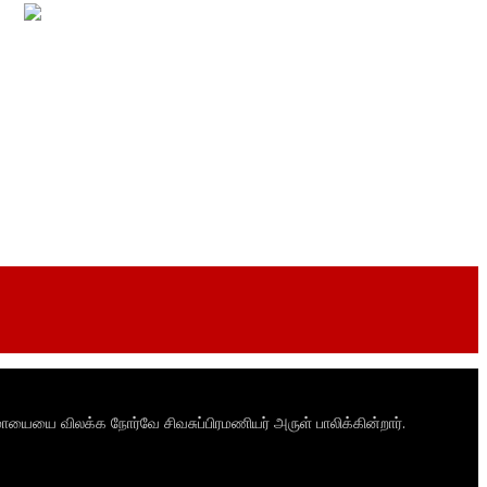
ாயையை விலக்க நோர்வே சிவசுப்பிரமணியர் அருள் பாலிக்கின்றார்.