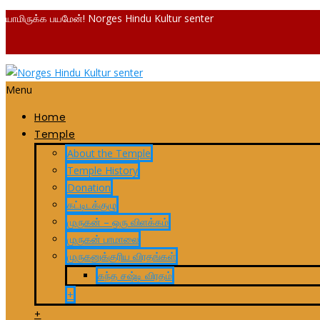
யாமிருக்க பயமேன்! Norges Hindu Kultur senter
Menu
Home
Temple
About the Temple
Temple History
Donation
கட்டிடக்குழு
முருகன் – ஒரு விளக்கம்
முருகன் பாமாலை
முருகனுக்குரிய விரதங்கள்
கந்த சஷ்டி விரதம்
+
+