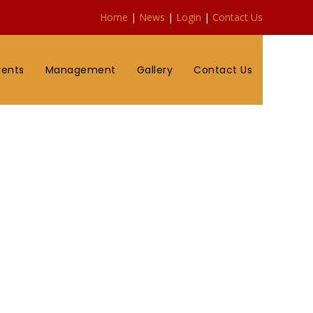
Home
|
News
|
Login
|
Contact Us
vents
Management
Gallery
Contact Us