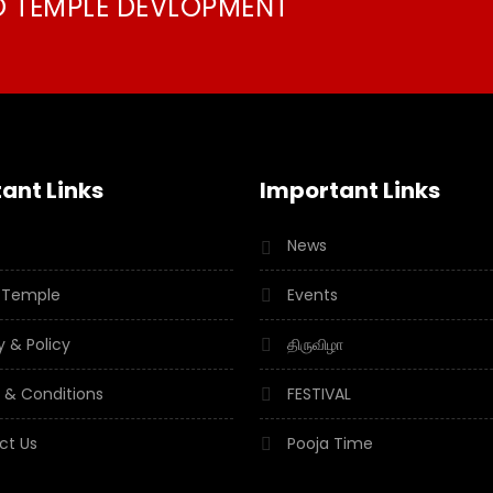
O TEMPLE DEVLOPMENT
ant Links
Important Links
News
 Temple
Events
y & Policy
திருவிழா
 & Conditions
FESTIVAL
ct Us
Pooja Time