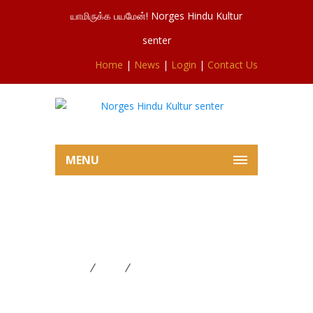
யாமிருக்க பயமேன்! Norges Hindu Kultur
senter
Home
|
News
|
Login
|
Contact Us
MENU
சிவசுப்ரமணியர்ஆலய இன்றைய
பூசையில் இருந்து 01.01.2024
Home
News
சிவசுப்ரமணியர்ஆலய இன்றைய
பூசையில் இருந்து 01.01.2024